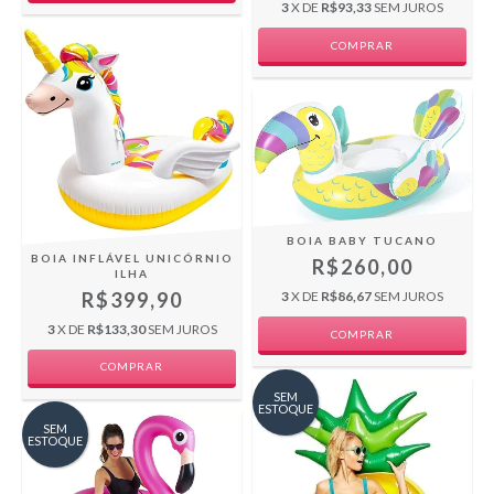
3
X DE
R$93,33
SEM JUROS
BOIA BABY TUCANO
BOIA INFLÁVEL UNICÓRNIO
R$260,00
ILHA
R$399,90
3
X DE
R$86,67
SEM JUROS
3
X DE
R$133,30
SEM JUROS
SEM
ESTOQUE
SEM
ESTOQUE