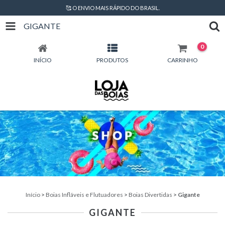
🥰 O ENVIO MAIS RÁPIDO DO BRASIL.
GIGANTE
0
INÍCIO
PRODUTOS
CARRINHO
Início
>
Boias Infláveis e Flutuadores
>
Boias Divertidas
>
Gigante
GIGANTE