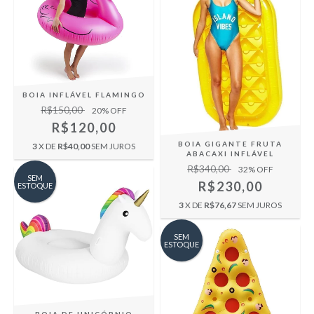
BOIA INFLÁVEL FLAMINGO
R$150,00
20
% OFF
R$120,00
BOIA GIGANTE FRUTA
3
X DE
R$40,00
SEM JUROS
ABACAXI INFLÁVEL
R$340,00
32
% OFF
SEM
R$230,00
ESTOQUE
3
X DE
R$76,67
SEM JUROS
SEM
ESTOQUE
BOIA DE UNICÓRNIO