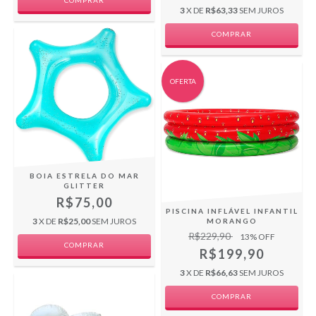
3
X DE
R$63,33
SEM JUROS
OFERTA
BOIA ESTRELA DO MAR
GLITTER
R$75,00
PISCINA INFLÁVEL INFANTIL
3
X DE
R$25,00
SEM JUROS
MORANGO
R$229,90
13
% OFF
R$199,90
3
X DE
R$66,63
SEM JUROS