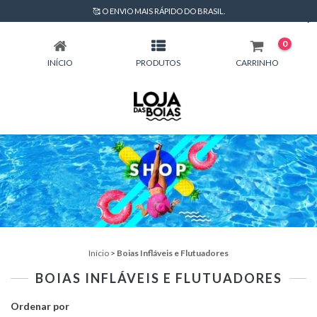
🥰 O ENVIO MAIS RÁPIDO DO BRASIL.
BOIAS INFLÁVEIS E FLUTUADORES
0
INÍCIO
PRODUTOS
CARRINHO
Início
>
Boias Infláveis e Flutuadores
BOIAS INFLÁVEIS E FLUTUADORES
Ordenar por