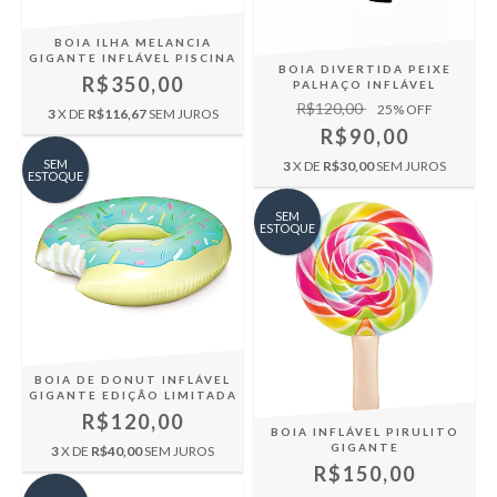
BOIA ILHA MELANCIA
GIGANTE INFLÁVEL PISCINA
BOIA DIVERTIDA PEIXE
R$350,00
PALHAÇO INFLÁVEL
R$120,00
25
% OFF
3
X DE
R$116,67
SEM JUROS
R$90,00
SEM
3
X DE
R$30,00
SEM JUROS
ESTOQUE
SEM
ESTOQUE
BOIA DE DONUT INFLÁVEL
GIGANTE EDIÇÃO LIMITADA
R$120,00
BOIA INFLÁVEL PIRULITO
GIGANTE
3
X DE
R$40,00
SEM JUROS
R$150,00