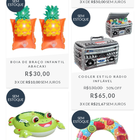
SEM
3
X DE
R$50,00
SEM JUROS
ESTOQUE
SEM
ESTOQUE
BOIA DE BRAÇO INFANTIL
ABACAXI
R$30,00
COOLER ESTILO RÁDIO
INFLÁVEL
3
X DE
R$10,00
SEM JUROS
R$130,00
50
% OFF
R$65,00
SEM
ESTOQUE
3
X DE
R$21,67
SEM JUROS
SEM
ESTOQUE