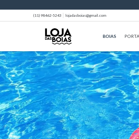
(11) 98462-5243
lojadasboias@gmail.com
BOIAS
PORT