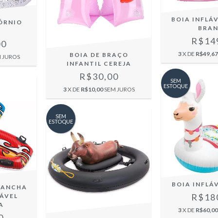
BOIA INFLÁV
ÓRNIO
BRA
R
R$14
00
3
X DE
R$49,67
BOIA DE BRAÇO
 JUROS
INFANTIL CEREJA
R$30,00
SEM
ESTOQUE
3
X DE
R$10,00
SEM JUROS
SEM
ESTOQUE
BOIA INFLÁ
RANCHA
R$18
LÁVEL
A
3
X DE
R$60,00
0