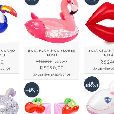
 TUCANO
BOIA FLAMINGO FLORES
BOIA GIGANT
ZUL
HAVAÍ
INFL
00
R$360,00
R$24
19
% OFF
R$290,00
 JUROS
3
X DE
R$80,00
3
X DE
R$96,67
SEM JUROS
SEM
ESTOQUE
SEM
ESTOQUE