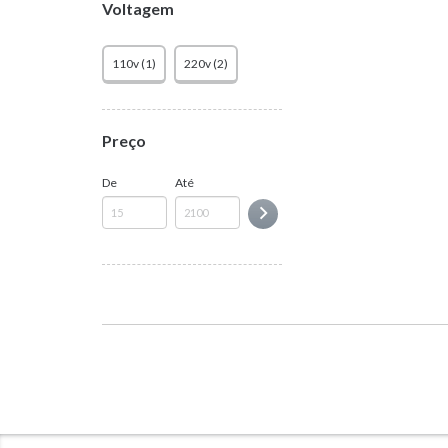
Voltagem
110v (1)
220v (2)
Preço
De
Até