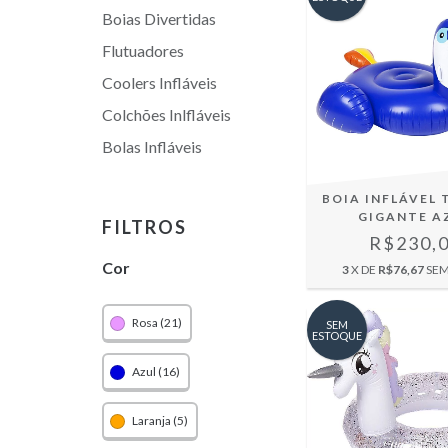
Boias Divertidas
Flutuadores
Coolers Infláveis
Colchões Inlfláveis
Bolas Infláveis
BOIA INFLÁVEL
GIGANTE A
FILTROS
R$230,
Cor
3
X DE
R$76,67
SEM
Rosa (21)
SEM
ESTOQUE
Azul (16)
Laranja (5)