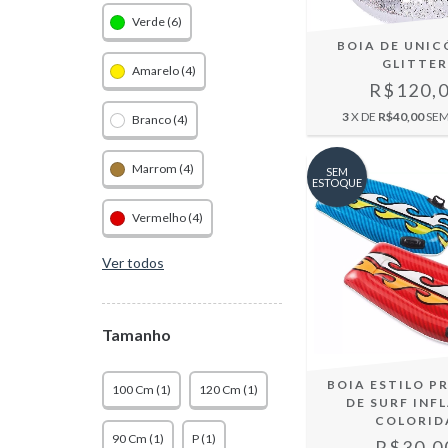
Verde (6)
BOIA DE UNIC
GLITTE
Amarelo (4)
R$120,
3
X DE
R$40,00
SEM
Branco (4)
Marrom (4)
SEM
ESTOQUE
Vermelho (4)
Ver todos
Tamanho
BOIA ESTILO P
100 Cm (1)
120 Cm (1)
DE SURF INF
COLORID
90 Cm (1)
P (1)
R$30,0