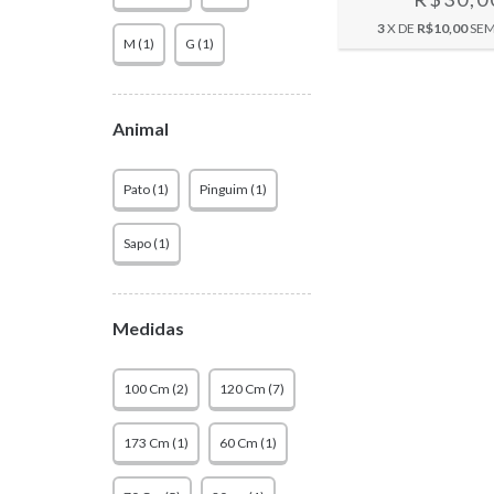
3
X DE
R$10,00
SEM
M (1)
G (1)
Animal
Pato (1)
Pinguim (1)
Sapo (1)
Medidas
100 Cm (2)
120 Cm (7)
173 Cm (1)
60 Cm (1)