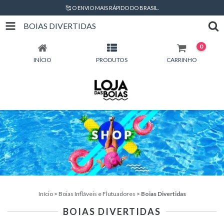
🥰 O ENVIO MAIS RÁPIDO DO BRASIL.
BOIAS DIVERTIDAS
0
INÍCIO
PRODUTOS
CARRINHO
Início
>
Boias Infláveis e Flutuadores
>
Boias Divertidas
BOIAS DIVERTIDAS