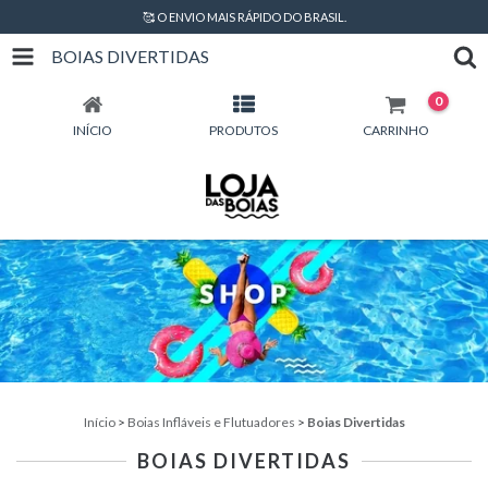
🥰 O ENVIO MAIS RÁPIDO DO BRASIL.
BOIAS DIVERTIDAS
0
INÍCIO
PRODUTOS
CARRINHO
Início
>
Boias Infláveis e Flutuadores
>
Boias Divertidas
BOIAS DIVERTIDAS