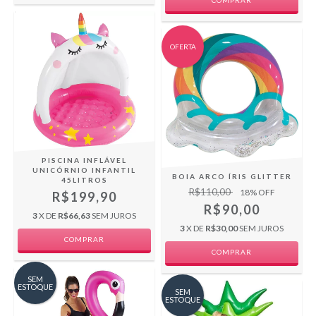
OFERTA
PISCINA INFLÁVEL
UNICÓRNIO INFANTIL
BOIA ARCO ÍRIS GLITTER
45LITROS
R$110,00
18
% OFF
R$199,90
R$90,00
3
X DE
R$66,63
SEM JUROS
3
X DE
R$30,00
SEM JUROS
SEM
ESTOQUE
SEM
ESTOQUE