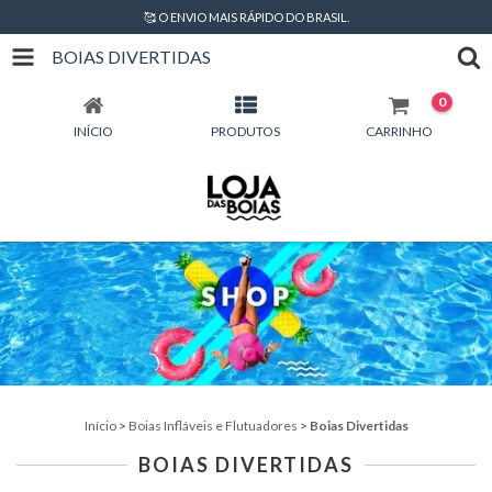
🥰 O ENVIO MAIS RÁPIDO DO BRASIL.
BOIAS DIVERTIDAS
0
INÍCIO
PRODUTOS
CARRINHO
Início
>
Boias Infláveis e Flutuadores
>
Boias Divertidas
BOIAS DIVERTIDAS