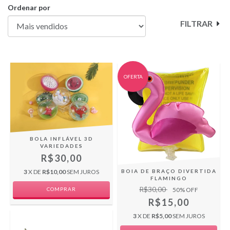
Ordenar por
FILTRAR
OFERTA
BOLA INFLÁVEL 3D
VARIEDADES
R$30,00
BOIA DE BRAÇO DIVERTIDA
3
X DE
R$10,00
SEM JUROS
FLAMINGO
R$30,00
50
% OFF
COMPRAR
R$15,00
3
X DE
R$5,00
SEM JUROS